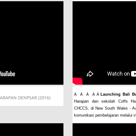
Â Â Â Â Â
Launching Bali B
RAPAN DENPSAR (2016)
Harapan dan sekolah Coffs Har
CHCCS, di New South Wales - Aus
komunikasi pembelajaran melalui in