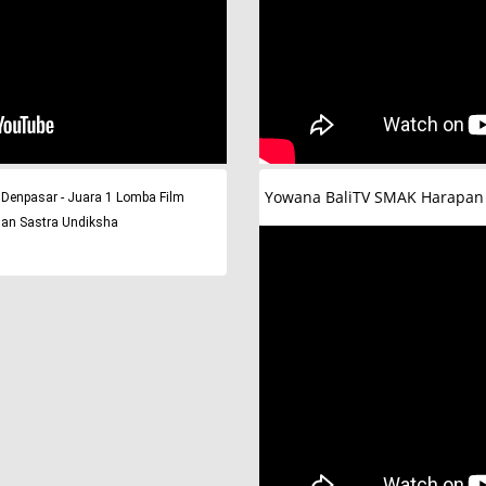
Yowana BaliTV SMAK Harapan
 Denpasar - Juara 1 Lomba Film
dan Sastra Undiksha