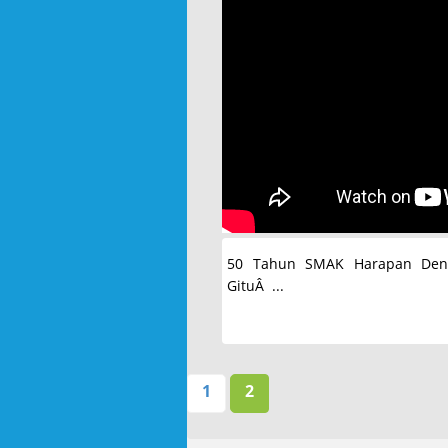
50 Tahun SMAK Harapan Den
GituÂ ...
1
2