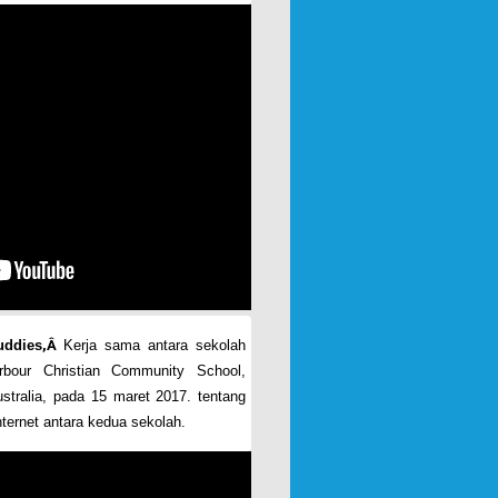
uddies
,Â
Kerja sama antara sekolah
bour Christian Community School,
tralia, pada 15 maret 2017. tentang
ternet antara kedua sekolah.