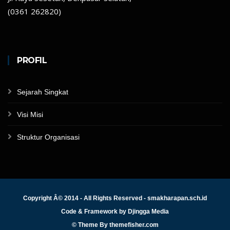
(0361 262820)
PROFIL
Sejarah Singkat
Visi Misi
Struktur Organisasi
Copyright Â© 2014 - All Rights Reserved - smakharapan.sch.id
Code & Framework by
Djingga Media
© Theme By
themefisher.com